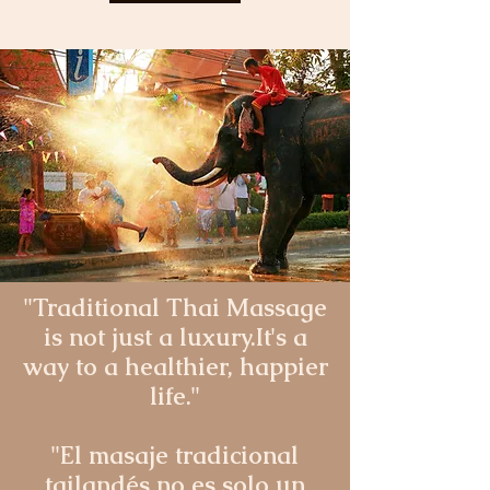
"Traditional Thai Massage
is not just a luxury.It's a
way to a healthier, happier
life."
"El masaje tradicional
tailandés no es solo un