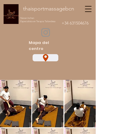
thaisportmassagebcn
Nanan Inchan
Especialista en Terapia Tailandesa
+34 631504676
Mapa del
centro