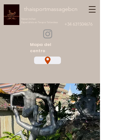
thaisportmassagebcn
Nanan Inchan
Especialista en Terapia Tailandesa
+34 631504676
Mapa del
centro